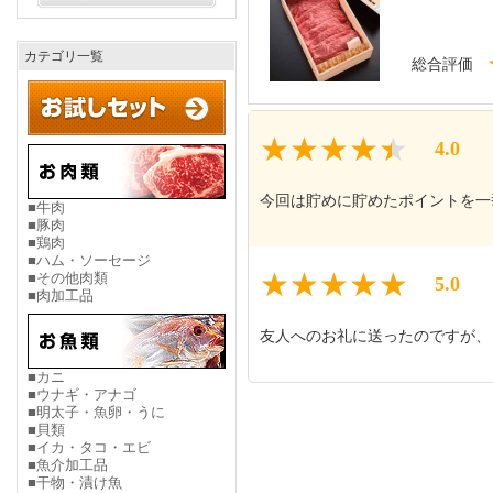
カテゴリ一覧
総合評価
4.0
今回は貯めに貯めたポイントを一
■牛肉
■豚肉
■鶏肉
■ハム・ソーセージ
■その他肉類
5.0
■肉加工品
友人へのお礼に送ったのですが、
■カニ
■ウナギ・アナゴ
■明太子・魚卵・うに
■貝類
■イカ・タコ・エビ
■魚介加工品
■干物・漬け魚