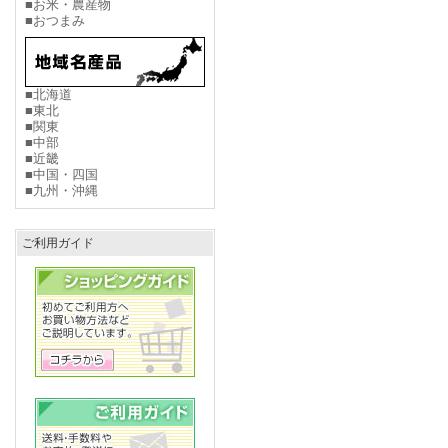
■お米・農産物
■おつまみ
■北海道
■東北
■関東
■中部
■近畿
■中国・四国
■九州・沖縄
ご利用ガイド