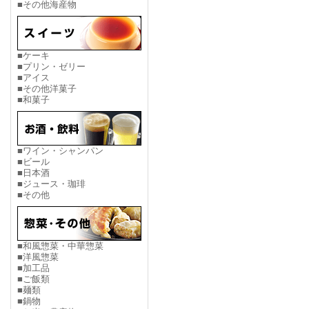
■その他海産物
■ケーキ
■プリン・ゼリー
■アイス
■その他洋菓子
■和菓子
■ワイン・シャンパン
■ビール
■日本酒
■ジュース・珈琲
■その他
■和風惣菜・中華惣菜
■洋風惣菜
■加工品
■ご飯類
■麺類
■鍋物