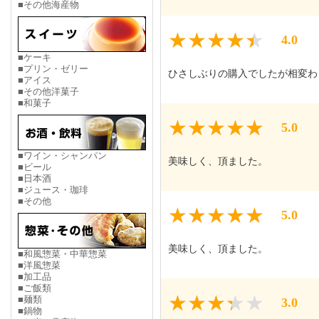
■その他海産物
4.0
■ケーキ
■プリン・ゼリー
ひさしぶりの購入でしたが相変わ
■アイス
■その他洋菓子
■和菓子
5.0
■ワイン・シャンパン
美味しく、頂ました。
■ビール
■日本酒
■ジュース・珈琲
■その他
5.0
美味しく、頂ました。
■和風惣菜・中華惣菜
■洋風惣菜
■加工品
■ご飯類
■麺類
3.0
■鍋物