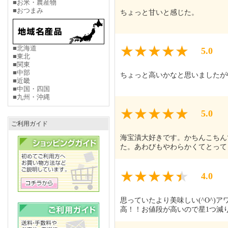
■お米・農産物
■おつまみ
ちょっと甘いと感じた。
■北海道
5.0
■東北
■関東
■中部
ちょっと高いかなと思いましたが
■近畿
■中国・四国
■九州・沖縄
5.0
ご利用ガイド
海宝漬大好きです。かちんこちん
た。あわびもやわらかくてとって
4.0
思っていたより美味しい(^O^
高！！お値段が高いので星1つ減