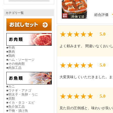
カテゴリ一覧
総合評価
5.0
よく頼みます。 間違いなくおい
■牛肉
■豚肉
■鶏肉
■ハム・ソーセージ
■その他肉類
5.0
■肉加工品
大変美味しくいただきました。ま
■カニ
■ウナギ・アナゴ
■明太子・魚卵・うに
5.0
■貝類
■イカ・タコ・エビ
■魚介加工品
見た目の圧倒感と、味わいが良い
■干物・漬け魚