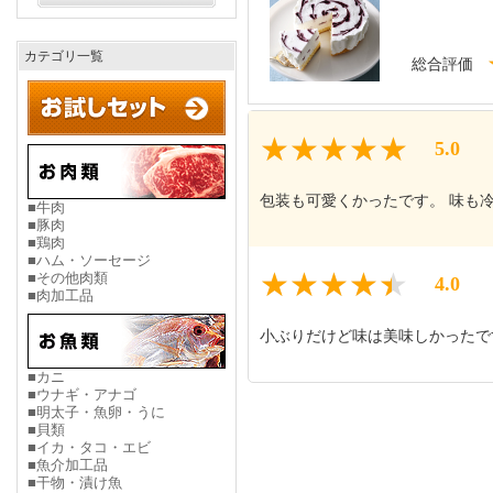
カテゴリ一覧
総合評価
5.0
包装も可愛くかったです。 味も
■牛肉
■豚肉
■鶏肉
■ハム・ソーセージ
■その他肉類
4.0
■肉加工品
小ぶりだけど味は美味しかったで
■カニ
■ウナギ・アナゴ
■明太子・魚卵・うに
■貝類
■イカ・タコ・エビ
■魚介加工品
■干物・漬け魚