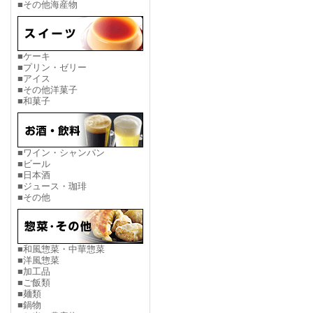
■その他海産物
■ケーキ
■プリン・ゼリー
■アイス
■その他洋菓子
■和菓子
■ワイン・シャンパン
■ビール
■日本酒
■ジュース・珈琲
■その他
■和風惣菜・中華惣菜
■洋風惣菜
■加工品
■ご飯類
■麺類
■鍋物