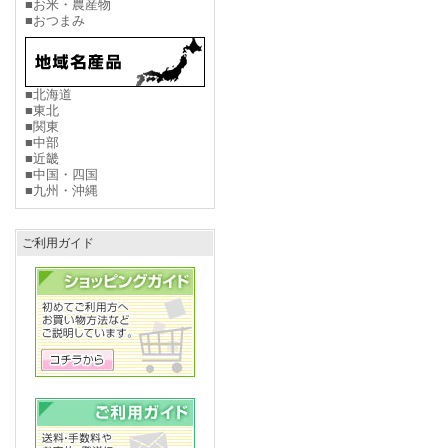
■お米・農産物
■おつまみ
■北海道
■東北
■関東
■中部
■近畿
■中国・四国
■九州・沖縄
ご利用ガイド