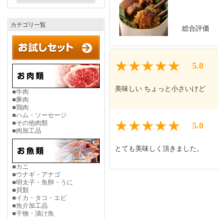
カテゴリ一覧
総合評価
5.0
美味しい ちょっと小さいけど
■牛肉
■豚肉
■鶏肉
■ハム・ソーセージ
■その他肉類
5.0
■肉加工品
とても美味しく頂きました。
■カニ
■ウナギ・アナゴ
■明太子・魚卵・うに
■貝類
■イカ・タコ・エビ
■魚介加工品
■干物・漬け魚