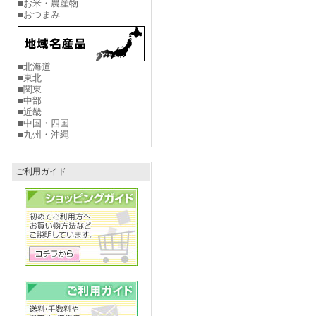
■お米・農産物
■おつまみ
■北海道
■東北
■関東
■中部
■近畿
■中国・四国
■九州・沖縄
ご利用ガイド