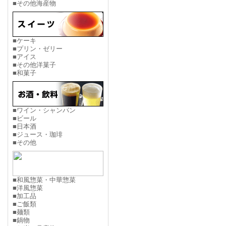
■その他海産物
■ケーキ
■プリン・ゼリー
■アイス
■その他洋菓子
■和菓子
■ワイン・シャンパン
■ビール
■日本酒
■ジュース・珈琲
■その他
■和風惣菜・中華惣菜
■洋風惣菜
■加工品
■ご飯類
■麺類
■鍋物