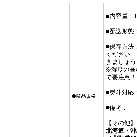
■内容量：10
■配送形態
■保存方法
ください。
きましょう
※湿度の高
で要注意！
■熨斗対応
◆商品規格
■備考：－
【その他】
北海道・沖