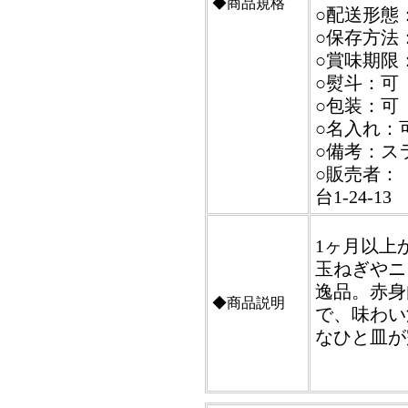
◆商品規格
○配送形態
○保存方法
○賞味期限
○熨斗：可
○包装：可
○名入れ：
○備考：ス
○販売者：
台1-24-13
1ヶ月以上
玉ねぎやニ
逸品。赤身
◆商品説明
で、味わい
なひと皿が