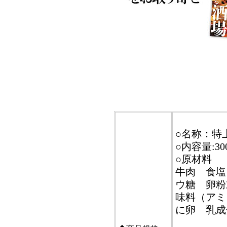
○名称：特
○内容量:30
○原材料
牛肉 食塩
ウ糖 卵粉
味料（ア
に卵 乳成