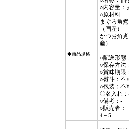
○名称：佃
○内容量：ま
○原材料
まぐろ角煮
（国産）
かつお角煮
産）
◆商品規格
○配送形態
○保存方法
○賞味期限：
○熨斗：不
○包装：不
〇名入れ：
○備考：-
○販売者：
4－5