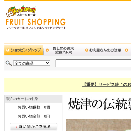
【重要】サービス終了のお
現在のカートの中身
お買い物個数 0個
お買い物金額 0円