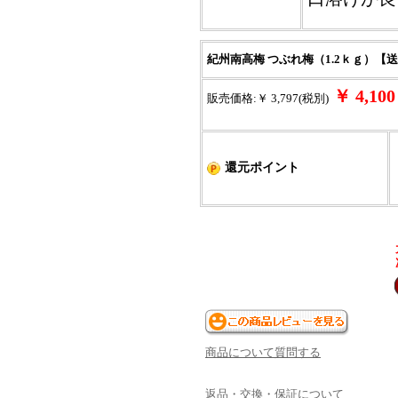
紀州南高梅 つぶれ梅（1.2ｋｇ）【
￥ 4,1
販売価格:￥ 3,797(税別)
還元ポイント
商品について質問する
返品・交換・保証について