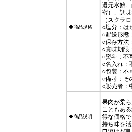
還元水飴、
蜜）、調味
（スクラロ
○塩分：は
◆商品規格
○配送形態
○保存方法
○賞味期限
○熨斗：不
○名入れ：
○包装：不
○備考：そ
○販売者：
果肉が柔ら
こともある
得な価格で
◆商品説明
持ち味を活
口溶けが良