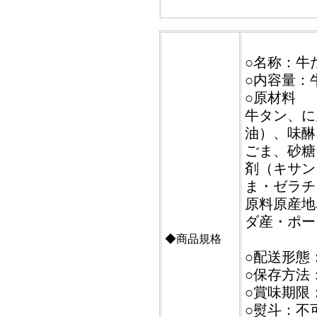
○名称：牛
○内容量：牛
○原材料
牛タン、に
油）、味醂
ごま、砂糖
剤（キサン
ま・ゼラチ
原料原産地
ダ産・ポー
◆商品規格
○配送形態
○保存方法
○賞味期限
○熨斗：不