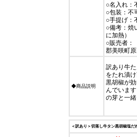
○名入れ：
○包装：不
○手提げ：
○備考：焼
に加熱）
○販売者：【
郡美咲町原田
訳あり牛た
をたれ漬け
黒胡椒が効
◆商品説明
んでいます
の芽と一緒
＜訳あり＞切落し牛タン黒胡椒塩だれ（