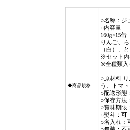
○名称：ジ
○内容量
160g×15缶
りんご、ら
（白）、と
※セット内
※全種類入
○原材料:
う、トマト
◆商品規格
○配送形態
○保存方法
○賞味期限
○熨斗：可
○名入れ：
○包装：不