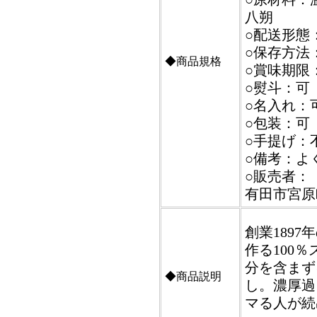
八朔
○配送形態
○保存方法
◆商品規格
○賞味期限：
○熨斗：可
○名入れ：
○包装：可
○手提げ：
○備考：よ
○販売者：【
有田市宮原町
創業189
作る100
分を含まず
◆商品説明
し。濃厚過
マる人が続