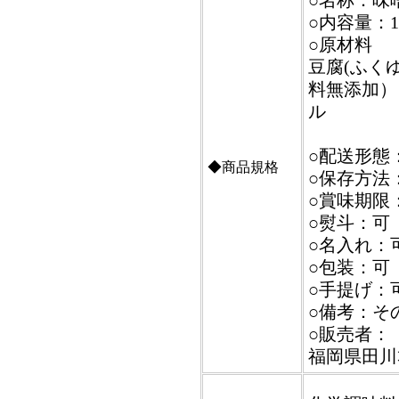
○名称：味
○内容量：1
○原材料
豆腐(ふく
料無添加）
ル
○配送形態
◆商品規格
○保存方法
○賞味期限
○熨斗：可
○名入れ：
○包装：可
○手提げ：
○備考：そ
○販売者：
福岡県田川郡