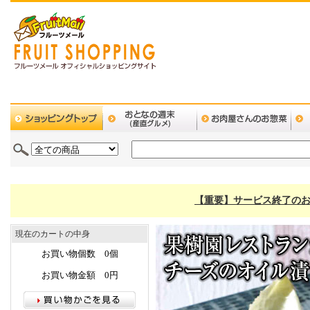
【重要】サービス終了のお
現在のカートの中身
お買い物個数 0個
お買い物金額 0円