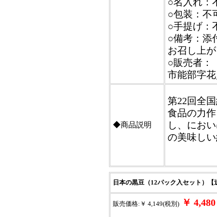
○名入れ：
○包装：不
○手提げ：
○備考：添
お召し上が
○販売者：【
市能部字花貝
第22回全
食品の力作
し、におい
◆商品説明
の美味しい
日本の黒豆（12パック入セット）【
￥ 4,4
販売価格:￥ 4,149(税別)