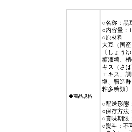
○名称：黒
○内容量：1
○原材料
大豆（国
〔しょうゆ
糖液糖、植
キス（さば
エキス、調
塩、醸造酢
粘多糖類〕
◆商品規格
○配送形態
○保存方法
○賞味期限
○熨斗：不