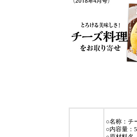
○名称：チ
○内容量：
○原材料名