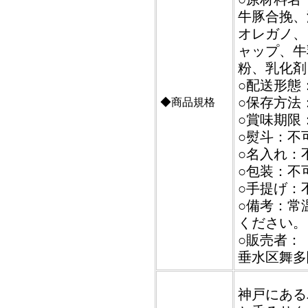
牛豚合挽、
オレガノ、
ャップ、牛
粉、乳化剤
○配送形態
○保存方法
◆商品規格
○賞味期限
○熨斗：不
○名入れ：
○包装：不
○手提げ：
○備考：常
ください。
○販売者：【
垂水区舞多聞
神戸にある