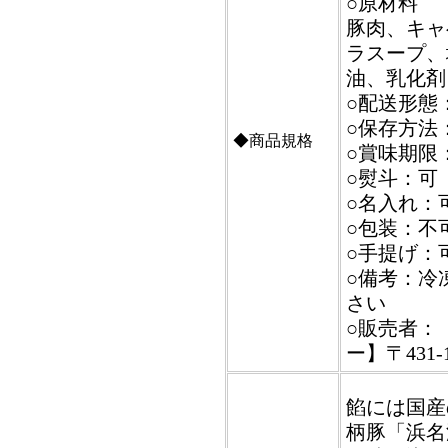
○原材料
豚肉、キャ
ラスープ、
油、乳化剤
○配送形態
○保存方法
◆商品規格
○賞味期限
○熨斗：可
○名入れ：
○包装：不
○手提げ：
○備考：冷
さい
○販売者：
ー】〒431
餡には国産
柄豚「浜名