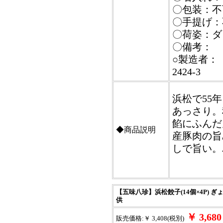
〇包装：不
〇手提げ：
〇荷姿：ダ
〇備考：
○製造者：
2424-3
浜松で55
あっさり。
餡にふんだ
◆商品説明
産豚肉の旨
しで旨い。
【五味八珍】浜松餃子(14個×4P) ぎ
供
￥ 3,6
販売価格:￥ 3,408(税別)