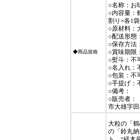
○名称：お
○内容量：
割り×各1袋
○原材料：
○配送形態
○保存方法
○賞味期限
◆商品規格
○熨斗：不
○名入れ：
○包装：不
○手提げ：
○備考：
○販売者：【
市大雄字田根
大粒の「鶴
の「鈴丸納
ト。“経木