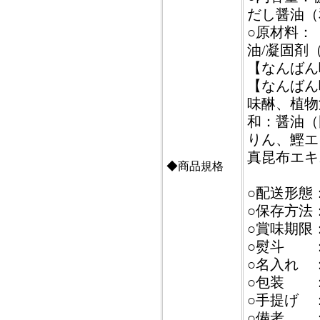
だし醤油（
○原材料：
油/凝固剤
【なんばん
【なんばん
味醂、植物
和：醤油（
りん、鰹エ
真昆布エキ
◆商品規格
○配送形態
○保存方法
○賞味期限
○熨斗 
○名入れ 
○包装 
○手提げ 
○備考 