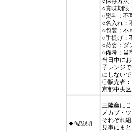
○保存方法：
○賞味期限
○熨斗：不
○名入れ：
○包装：不
○手提げ：
○荷姿：ダ
○備考：当
当日中にお
子レンジで
にしないで
〇販売者：
京都中央区築
三陸産にこ
メカブ・ツ
それぞれ組
◆商品説明
見事にまと