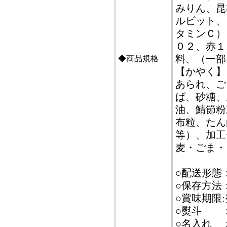
みりん、昆
ルビット、
タミンＣ）
０２、赤１
料、（一部
◆商品規格
【かやく】
あられ、ご
ば、砂糖、
油、鯖節粉
布粒、たん
等）、加工
麦・ごま・
○配送形態
○保存方法
○賞味期限:
○熨斗 
○名入れ 