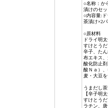
○名称：か
漬けのセッ
○内容量:
茶漬け×2
○原材料
ドライ明太
すけとうだ
辛子、たん
布エキス、
酸化防止剤
酸Ｎａ）、
麦・大豆を
うまだし茶
【辛子明太
すけとうだ
ラチン、唐