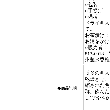
○包装 
○手提げ 
○備考
ドライ明太
て。
お茶漬け：
お湯をかけ
○販売者：
813-00
州製氷香椎
博多の明太
乾燥させ、
縮された明
◆商品説明
群。飲んだ
しで食べる