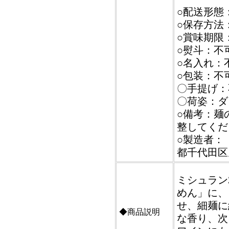
○配送形態
○保存方法
○賞味期限
○熨斗：不
○名入れ：
○包装：不
〇手提げ：
〇荷姿：ダ
○備考：麺
整してくだ
○製造者：【
都千代田区九
ミシュラン
めん」に、
せ、細麺に
◆商品説明
な香り、次