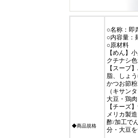
○名称：即
○内容量：麺
○原材料
【めん】小
クチナシ色
【スープ】
脂、しょう
かつお節粉
（キサンタ
大豆・鶏肉
【チーズ】
メリカ製造
酢/加工で
◆商品規格
分・大豆を