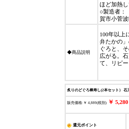
ほど加熱し
○製造者：【
賀市小菅波
100年以
弁たかの」
ぐろと、そ
◆商品説明
広がる。石
て、リピー
炙りのどぐろ棒寿し(2本セット） 石
￥ 5,2
販売価格:￥ 4,889(税別)
還元ポイント