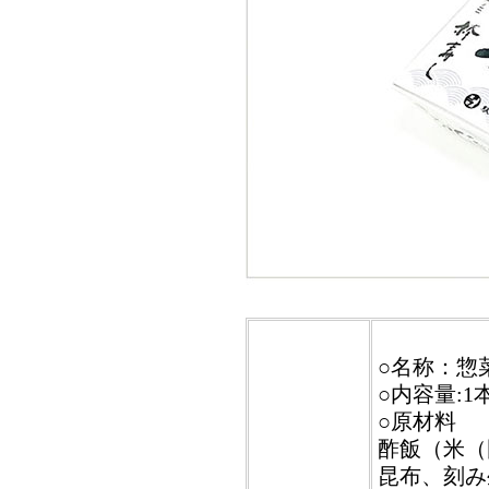
○名称：惣
○内容量:1本
○原材料
酢飯（米（
昆布、刻み