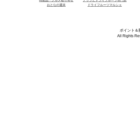
特産品・グルメ取り寄せ
ナッツとドライフルーツ専門店
おとなの週末
ドライフルーツマルシェ
ポイント＆懸
All Rights R