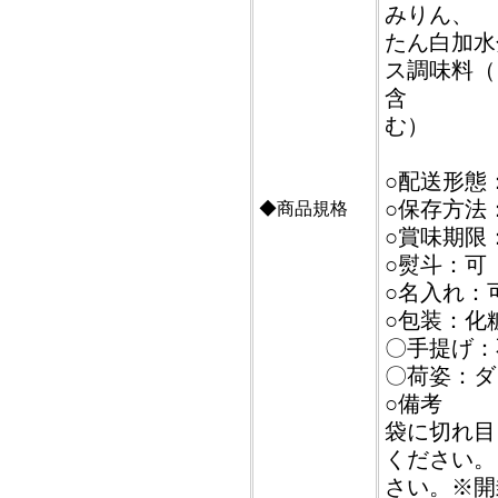
みりん、
たん白加水
ス調味料（
含
む）
○配送形態
○保存方法
◆商品規格
○賞味期限
○熨斗：可
○名入れ：
○包装：化
〇手提げ：
〇荷姿：ダ
○備考
袋に切れ目
ください。
さい。※開