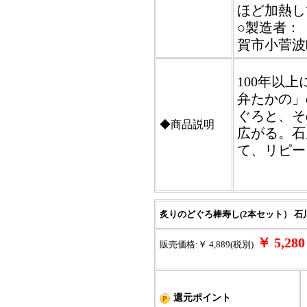
ほど加熱し
○製造者：【
賀市小菅波
100年以
弁たかの」
ぐろと、そ
◆商品説明
広がる。石
て、リピー
炙りのどぐろ棒寿し(2本セット） 石
￥ 5,2
販売価格:￥ 4,889(税別)
還元ポイント