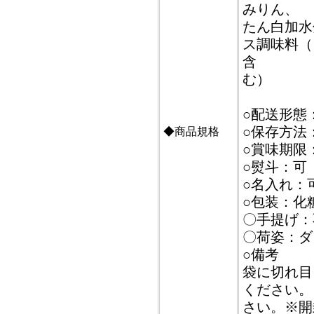
みりん、
たん白加水
ス調味料（
含
む）
○配送形態
○保存方法
◆商品規格
○賞味期限
○熨斗：可
○名入れ：
○包装：化
〇手提げ：
〇荷姿：ダ
○備考
袋に切れ目
ください。
さい。※開