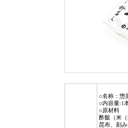
○名称：惣
○内容量:1本
○原材料
酢飯（米（
昆布、刻み