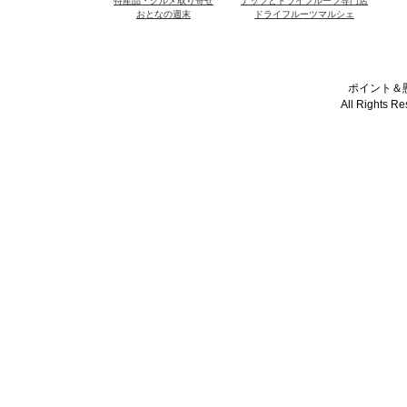
特産品・グルメ取り寄せ
ナッツとドライフルーツ専門店
おとなの週末
ドライフルーツマルシェ
ポイント＆懸
All Rights R