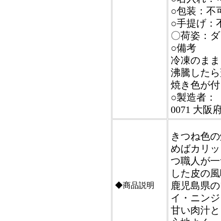
○包装：不
○手提げ：
〇荷姿：ダ
○備考
冷凍のまま
沸騰したら
焼き色が付
○製造者：
0071 大
きつね色の
めばカリッ
つ職人が一
した皮の風
鹿児島県の
◆商品説明
イ・ニンジ
甘い肉汁と