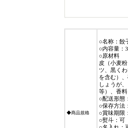
○名称：餃
○内容量：3
○原材料
皮（小麦粉
ツ、黒くわ
を含む）、
しょうが、
等）、香料、
○配送形態
○保存方法
○賞味期限
◆商品規格
○熨斗：可
○名入れ：