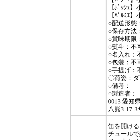
【ﾎﾟｯｼｪ
【ﾊﾟﾙﾐｴ】
○配送形態
○保存方法
○賞味期限
○熨斗：不
○名入れ：
○包装：不
○手提げ：
〇荷姿：ダ
○備考：
○製造者：
0013 愛
八熊3-17
缶を開ける
チュールで