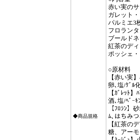
赤い実のサ
ガレット・
パルミエ3
フロランタ
ブールドネ
紅茶のディ
ポッシェ・
○原材料
【赤い実】小
卵､塩/ｹﾞﾙ
【ｶﾞﾚｯﾄ
酒､塩/ﾍﾞｰｷﾝ
【ﾌﾛﾗﾝ】砂
ﾑ､はちみつ
◆商品規格
【紅茶のデ
糖、アーモ
【ﾈｰｼﾞｭ