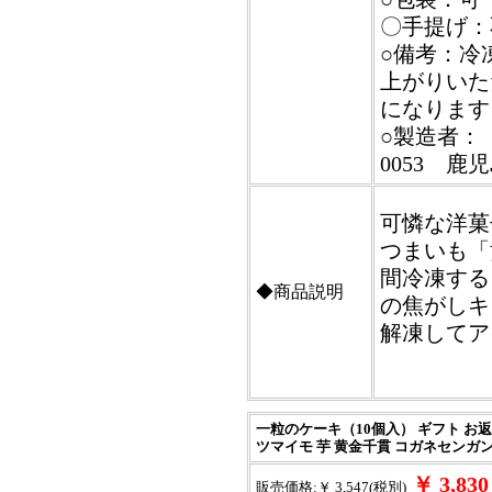
〇手提げ：
○備考：冷
上がりいた
になります
○製造者：
0053 鹿
可憐な洋菓
つまいも「
間冷凍する
◆商品説明
の焦がしキ
解凍してア
一粒のケーキ（10個入） ギフト お返
ツマイモ 芋 黄金千貫 コガネセンガン
￥ 3,8
販売価格:￥ 3,547(税別)