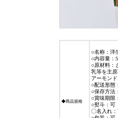
○名称：洋
○内容量：5
○原材料：
乳等を主原
アーモンド
○配送形態
○保存方法
○賞味期限
◆商品規格
○熨斗：可
〇名入れ：
○包装：可