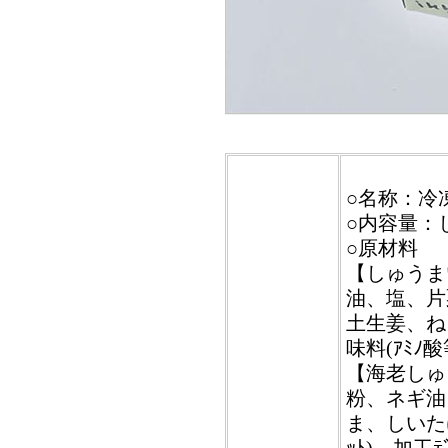
○名称：冷
○内容量：し
○原材料
【しゅうま
油、塩、片
土生姜、ね
味料(ｱﾐﾉ酸
【海老しゅ
粉、ネギ油
ま、しいた