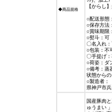
ｯﾄ)、加工ﾃ
【からし】
◆商品規格
○配送形態
○保存方法
○賞味期限
○熨斗：可
〇名入れ：
○包装：不
〇手提げ：
○荷姿：ダ
○備考：蒸
状態からの
○製造者：【
県神戸市兵庫
国産豚肉と
ゅうまい 