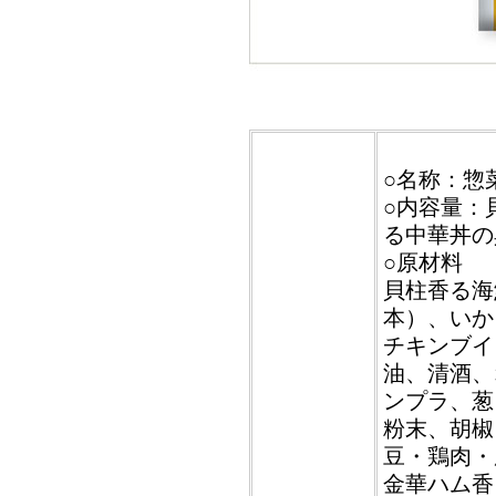
○名称：惣
○内容量：
る中華丼の具
○原材料
貝柱香る海
本）、いか
チキンブイ
油、清酒、
ンプラ、葱
粉末、胡椒
豆・鶏肉・
金華ハム香