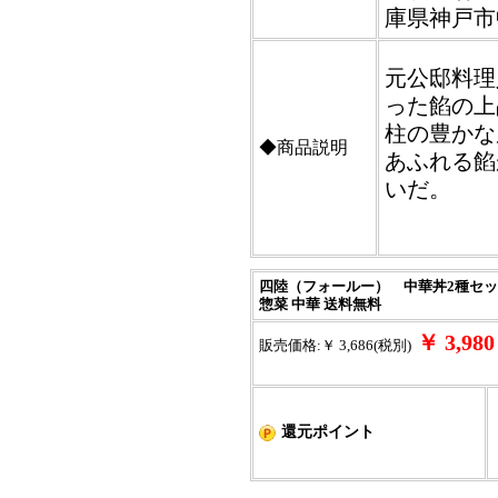
庫県神戸市
元公邸料理
った餡の上
柱の豊かな
◆商品説明
あふれる餡
いだ。
四陸（フォールー） 中華丼2種セット
惣菜 中華 送料無料
￥ 3,9
販売価格:￥ 3,686(税別)
還元ポイント