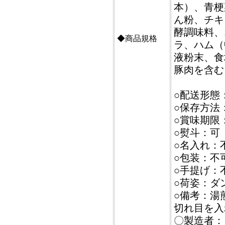
本）、青梗
ん粉、チキ
酵調味料、
◆商品規格
ラ、ハム（
液粉末、食
豚肉を含む
○配送形態
○保存方法
○賞味期限
○熨斗：可
○名入れ：
○包装：不
○手提げ：
○荷姿：ダ
○備考：湯
切れ目を入
〇製造者：