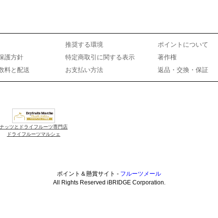
推奨する環境
ポイントについて
保護方針
特定商取引に関する表示
著作権
数料と配送
お支払い方法
返品・交換・保証
ナッツとドライフルーツ専門店
ドライフルーツマルシェ
ポイント＆懸賞サイト -
フルーツメール
All Rights Reserved iBRIDGE Corporation.