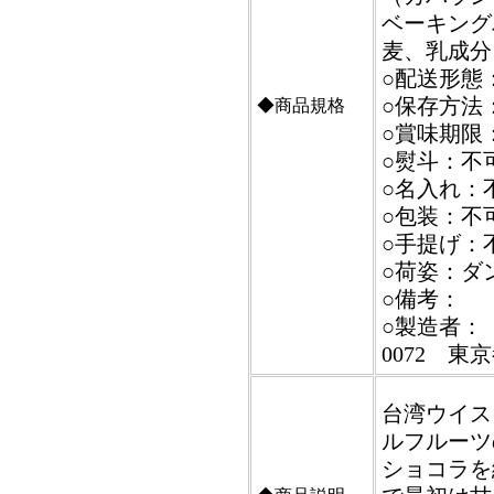
ベーキング
麦、乳成分
○配送形態
○保存方法
◆商品規格
○賞味期限
○熨斗：不
○名入れ：
○包装：不
○手提げ：
○荷姿：ダ
○備考：
○製造者：
0072 東京
台湾ウイス
ルフルーツ
ショコラを