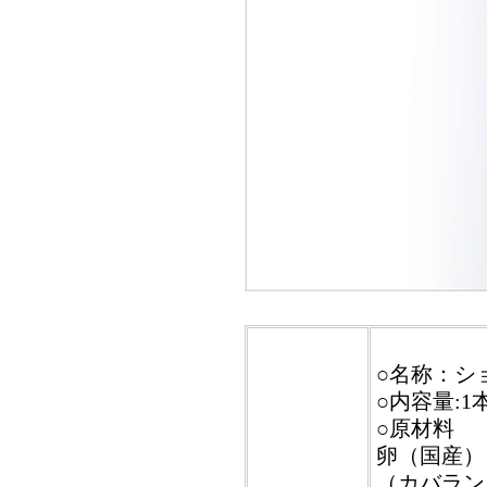
○名称：シ
○内容量:1本
○原材料
卵（国産）
（カバラン