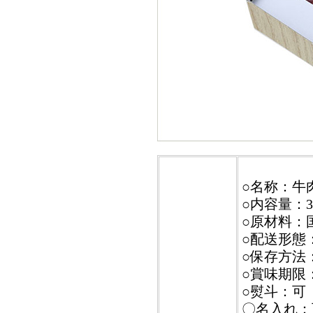
○名称：牛
○内容量：3
○原材料：
○配送形態
○保存方法
○賞味期限
○熨斗：可
〇名入れ：