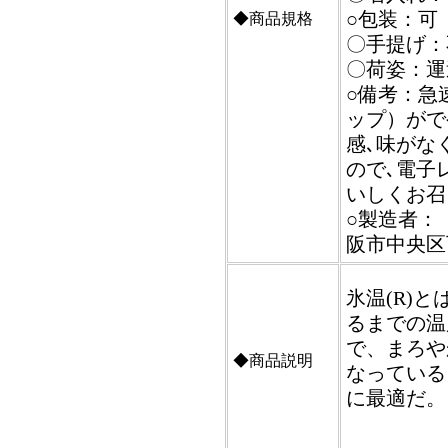
○包装：可
◆商品規格
〇手提げ：
〇荷姿：運
○備考：急
ップ）がで
感､味がな
ので､電子
いしくお召
○製造者：【
阪市中央区瓦
氷温(R)
るまでの温
で、まろや
◆商品説明
なっている
に最適だ。