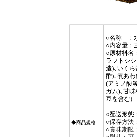
○名称 ：
○内容量：三
○原材料名
ラフトシシ
造)､いくら
酢)､煮あわ
(アミノ酸
ガム)､甘味
豆を含む)
○配送形態
○保存方法
◆商品規格
○賞味期限