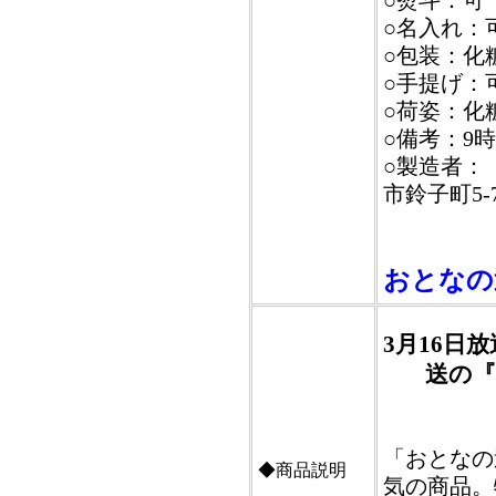
○熨斗：可
○名入れ：
○包装：化
○手提げ：
○荷姿：化
○備考：9
○製造者：【
市鈴子町5-
おとなの
3月16日
送の『
「おとなの
◆商品説明
気の商品。