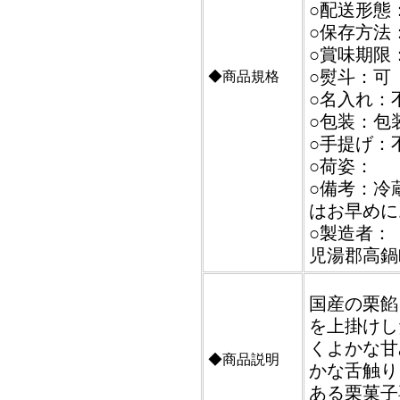
○配送形態：
○保存方法
○賞味期限
○熨斗：可
◆商品規格
○名入れ：
○包装：包
○手提げ：
○荷姿：
○備考：冷
はお早めに
○製造者：【
児湯郡高鍋
国産の栗餡
を上掛けし
くよかな甘
◆商品説明
かな舌触り
ある栗菓子