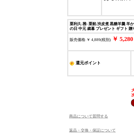
栗利久-雅- 栗餡 渋皮煮 黒糖羊羹 羊
の日 中元 歳暮 プレゼント ギフト 贈
￥ 5,2
販売価格:￥ 4,889(税別)
還元ポイント
商品について質問する
返品・交換・保証について