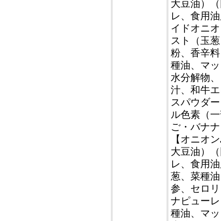
大豆油）（
レ、食用油
イドオニオ
スト（玉葱
粉、香辛料
種油、マッ
水分解物、
汁、和牛エ
スパウダー
ル色素（一
ご・バナナ
【オニオン
大豆油）（
レ、食用油
葱、菜種油
参、セロリ
ナピューレ
種油、マッ