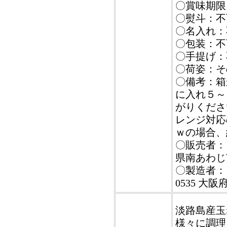
〇賞味期限
〇熨斗：不
〇名入れ：
〇包装：不
〇手提げ：
〇荷姿：そ
〇備考：箱
に入れ５～
がりくださ
レンジ対応
ｗの場合、
〇販売者：【
県南あわじ市
〇製造者：
0535 大
淡路島産玉
様々に調理