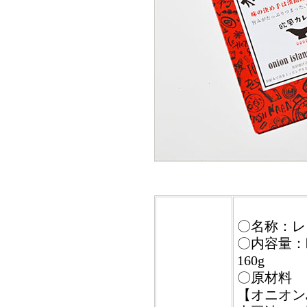
〇名称：レ
〇内容量：
160g
〇原材料
【オニオン