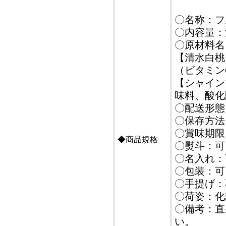
〇名称：フ
〇内容量：
〇原材料名
【清水白桃
（ビタミン
【シャイン
味料、酸化
〇配送形態
〇保存方法
〇賞味期限
◆商品規格
〇熨斗：可
〇名入れ：
〇包装：可
〇手提げ：
〇荷姿：化
〇備考：直
い。