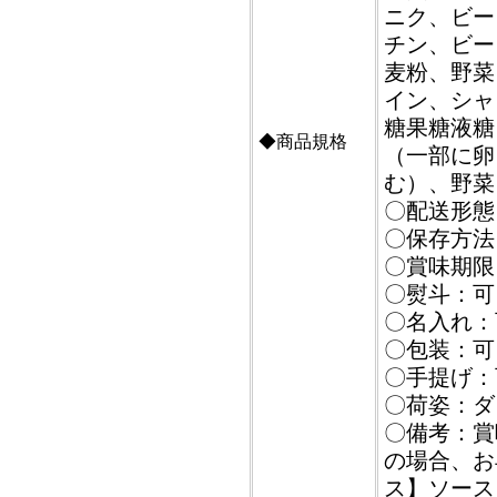
ニク、ビー
チン、ビー
麦粉、野菜
イン、シャ
糖果糖液糖
◆商品規格
（一部に卵
む）、野菜
〇配送形態
〇保存方法
〇賞味期限
〇熨斗：可
〇名入れ：
〇包装：可
〇手提げ：
〇荷姿：ダ
〇備考：賞
の場合、お
ス】ソース