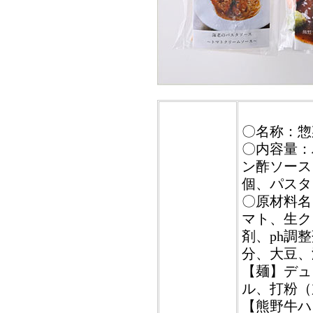
〇名称：惣
〇内容量：
ン酢ソース）
個、パスタソ
〇原材料名
マト、生ク
剤、ph調
分、大豆、
【麺】デュ
ル、打粉（
【熊野牛ハ