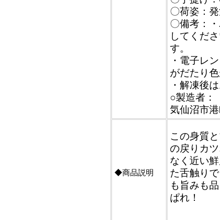
〇荷姿：発
〇備考：・
してくださ
す。
・電子レン
がだたり色
・解凍後は
○製造者：【
気仙沼市港町
この身質と
の戻りカツ
なく近い鮮
た舌触りで
◆商品説明
も旨みも品
ぱれ！