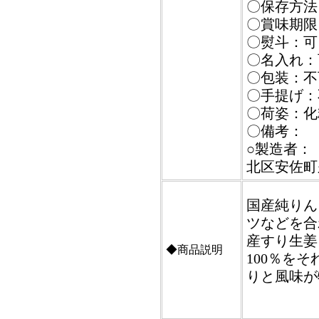
〇保存方法
〇賞味期限
〇熨斗：可
〇名入れ：
〇包装：不
〇手提げ：
〇荷姿：化
〇備考：
○製造者：【
北区安佐町久
国産純りん
ツなどを合
産すり生姜
◆商品説明
100％を
りと風味が