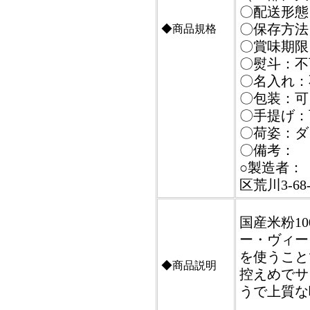
〇配送形態
〇保存方法
◆商品規格
〇賞味期限
〇熨斗：不
〇名入れ：
〇包装：可
〇手提げ：
〇荷姿：ダ
〇備考：
○製造者：【
区荒川3-68-
国産米粉1
ー・ヴィー
を使うこと
◆商品説明
控えめでサ
うで上質な