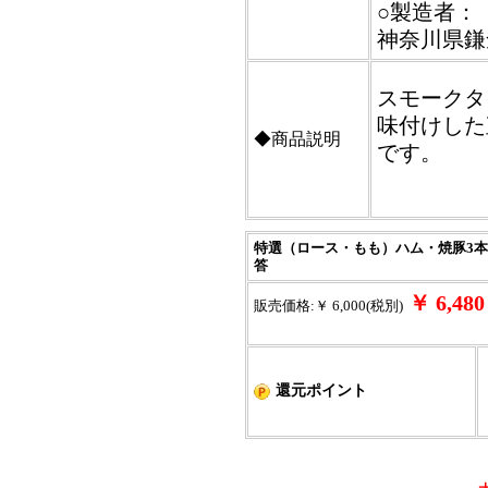
○製造者：
神奈川県鎌
スモークタ
味付けした
◆商品説明
です。
特選（ロース・もも）ハム・焼豚3本詰め
答
￥ 6,4
販売価格:￥ 6,000(税別)
還元ポイント