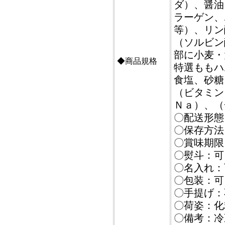
ダ）、醤油
ラーゲン、
等）、リン
（ソルビン
部に小麦・
◆商品規格
特選ももハ
食塩、砂糖
（ビタミン
Ｎａ）、（
〇配送形態
〇保存方法
〇賞味期限
〇熨斗：可
〇名入れ：
〇包装：可
〇手提げ：
〇荷姿：化
〇備考：冷