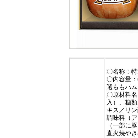
〇名称：特
〇内容量：
選ももハム
〇原材料名
入）、糖類
キス／リン
調味料（ア
（一部に豚
直火焼やき