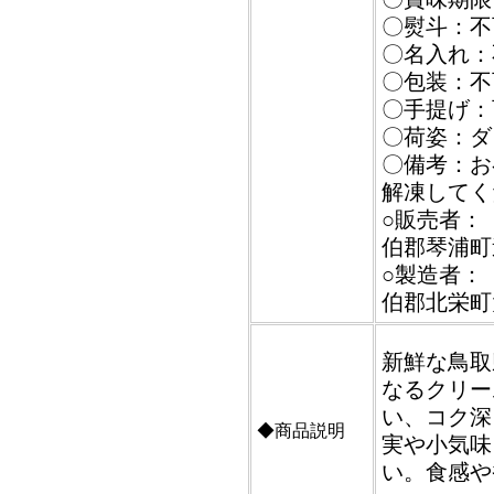
〇熨斗：不
〇名入れ：
〇包装：不
〇手提げ：
〇荷姿：ダ
〇備考：お
解凍してく
○販売者：【
伯郡琴浦町逢
○製造者：【
伯郡北栄町大
新鮮な鳥取
なるクリー
い、コク深
◆商品説明
実や小気味
い。食感や