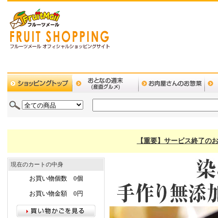
【重要】サービス終了のお
現在のカートの中身
お買い物個数 0個
お買い物金額 0円