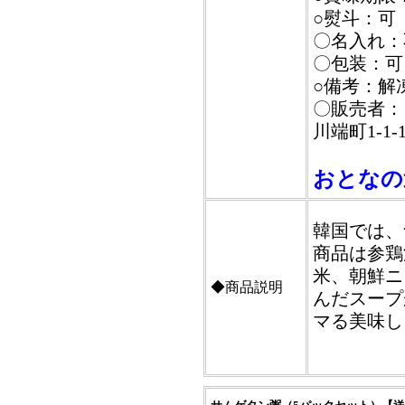
○熨斗：可
〇名入れ：
〇包装：可
○備考：解
〇販売者：
川端町1-1-
おとなの
韓国では、
商品は参鶏
米、朝鮮ニ
◆商品説明
んだスープ
マる美味し