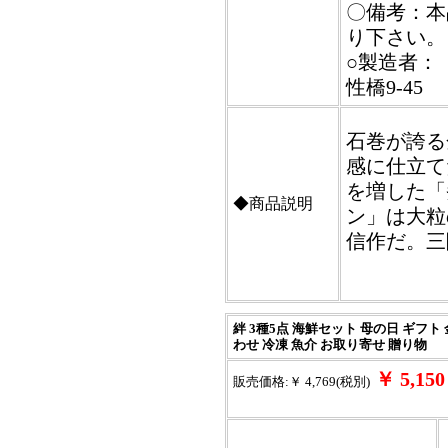
〇備考：本
り下さい。
○製造者：
性橋9-45
石巻が誇る
感に仕立て
を増した「
◆商品説明
ン」は大粒
信作だ。三
絆 3種5点 海鮮セット 母の日 ギフト
わせ 冷凍 魚介 お取り寄せ 贈り物
￥ 5,1
販売価格:￥ 4,769(税別)