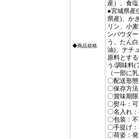
産）、食塩
●宮城県産
県産)、か
リン、小麦
ンパウダー
う、たん白
◆商品規格
油)、ナチ
原料とする
う/調味料
（一部に乳
〇配送形態
〇保存方法
〇賞味期限
〇熨斗：可
〇名入れ：
〇包装：不
〇手提げ：
〇荷姿：発