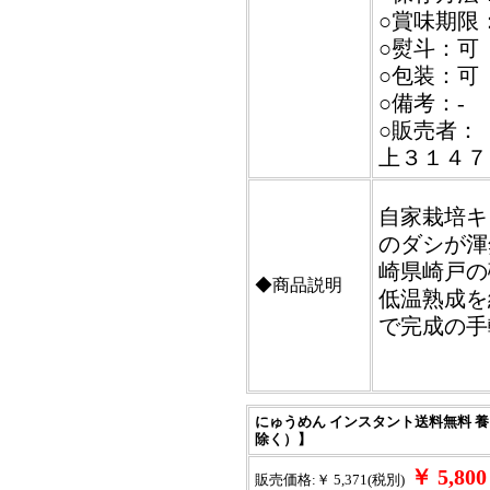
○賞味期限
○熨斗：可
○包装：可
○備考：-
○販売者：
上３１４７
自家栽培キ
のダシが渾
崎県崎戸の
◆商品説明
低温熟成を
で完成の手
にゅうめん インスタント送料無料 
除く）】
￥ 5,8
販売価格:￥ 5,371(税別)