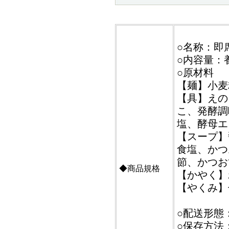
○名称：即
○内容量：養
○原材料
【麺】小麦
【具】えの
こ、発酵調
塩、酵母エ
【スープ】
食塩、かつ
節、かつお
◆商品規格
【かやく】
【やくみ】
○配送形態
○保存方法