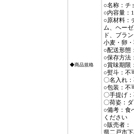
○名称：チ
○内容量：1
○原材料：
ム、ヘーゼ
ド、ブラン
小麦・卵・
○配送形態
○保存方法
○賞味期限
◆商品規格
○熨斗：不
〇名入れ：
○包装：不
〇手提げ：
〇荷姿：ダ
○備考：食
ください
○販売者：【
県二戸市下斗