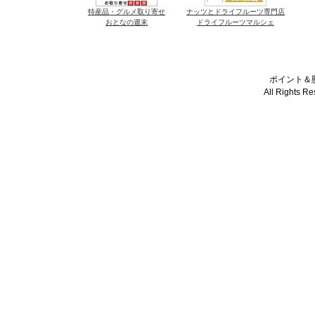
特産品・グルメ取り寄せ
ナッツとドライフルーツ専門店
おとなの週末
ドライフルーツマルシェ
ポイント＆懸
All Rights R