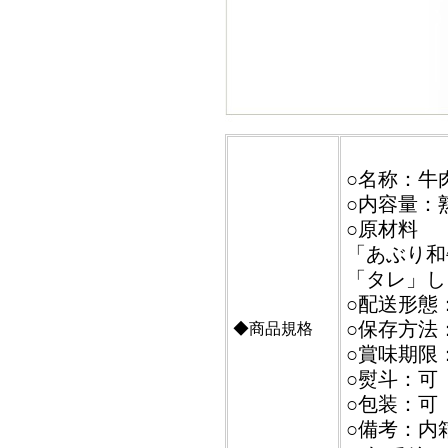
○名称：牛
○内容量：
○原材料
「あぶり和
「タレ」し
○配送形態
○保存方法
◆商品規格
○賞味期限
○熨斗：可
○包装：可
○備考：内