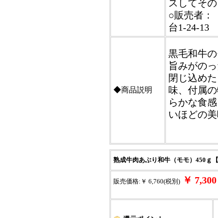
スしてその
○販売者：
台1-24-13
黒毛和牛の
旨みがのっ
閉じ込めた
味、付属の
◆商品説明
らかな食感
いほどの美
熟成牛肉あぶり和牛（モモ）450ｇ【
￥ 7,3
販売価格:￥ 6,760(税別)