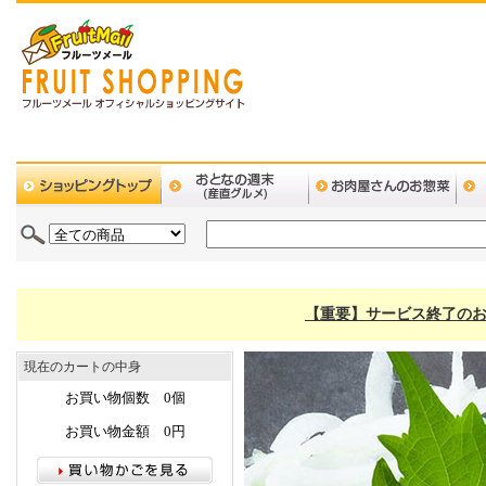
【重要】サービス終了のお
現在のカートの中身
お買い物個数 0個
お買い物金額 0円