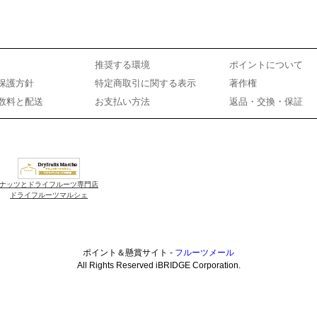
推奨する環境
ポイントについて
保護方針
特定商取引に関する表示
著作権
数料と配送
お支払い方法
返品・交換・保証
ナッツとドライフルーツ専門店
ドライフルーツマルシェ
ポイント＆懸賞サイト -
フルーツメール
All Rights Reserved iBRIDGE Corporation.