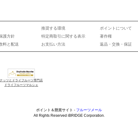
推奨する環境
ポイントについて
保護方針
特定商取引に関する表示
著作権
数料と配送
お支払い方法
返品・交換・保証
ナッツとドライフルーツ専門店
ドライフルーツマルシェ
ポイント＆懸賞サイト -
フルーツメール
All Rights Reserved iBRIDGE Corporation.