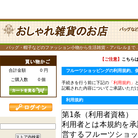
バッグ・帽子などのファッション小物から生活雑貨・アパレルまで
【ご注意】
こちら
合計金額 0 円
フルーツショッピングの利用規約、
ご購入数 0 個
手続きを行う前に下記の
「利用規約」
記載された内容についてご承諾いただ
利用規約