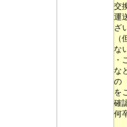
交
運
ざ
（
な
・
な
の
を
確
何