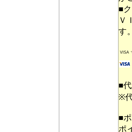
■
Ｖ
す
VISA
■
※
■
ポ