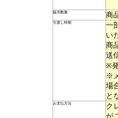
販売数量
商
引渡し時期
一
い
商
送
※
※
場
と
お支払方法
ク
が